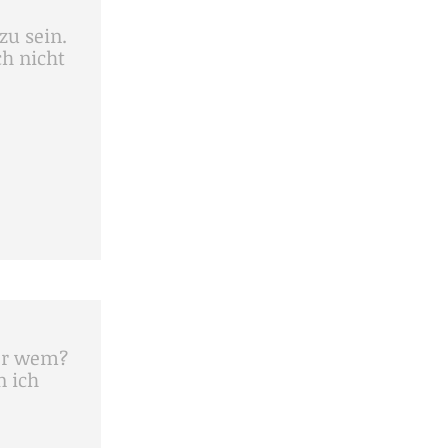
zu sein.
ch nicht
er wem?
n ich