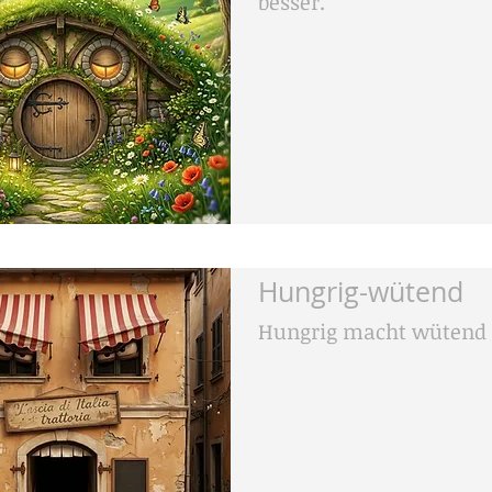
besser.
Hungrig-wütend
Hungrig macht wütend