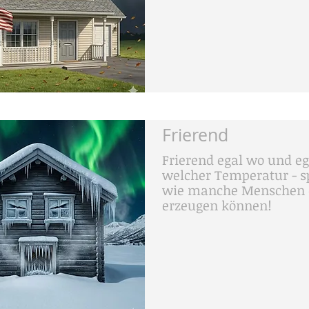
Frierend
Frierend egal wo und eg
welcher Temperatur - 
wie manche Menschen 
erzeugen können!