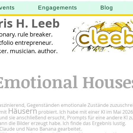
vents
Engagements
Blog
ris H. Leeb
ionary. rule breaker.
tfolio entrepreneur.
er. musician. author.
Emotional House
 faszinierend, Gegenständen emotionale Zustände zuzuschrei
Häusern
 mit
probiert. Ich habe mit einer KI im Mai 2026
nd sie anschließend ersucht, Prompts für eine andere KI z
ann die Bilder erzeugt habe. Ich finde das Ergebnis lustig.
 Claude und Nano Banana gearbeitet.