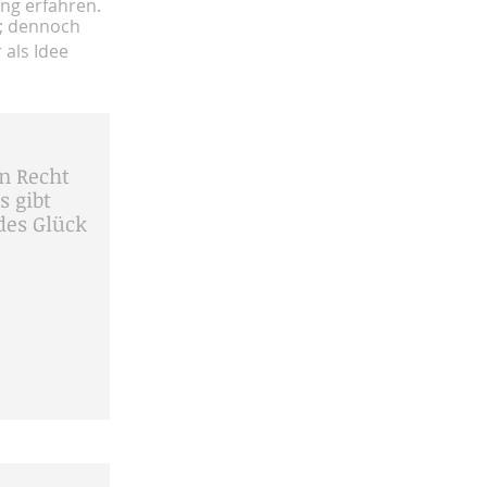
ung erfahren.
d; dennoch
 als Idee
n Recht
s gibt
des Glück