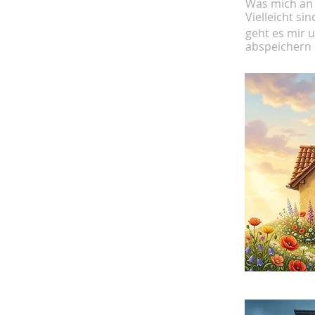
Was mich an 
Vielleicht s
geht es mir
abspeichern 