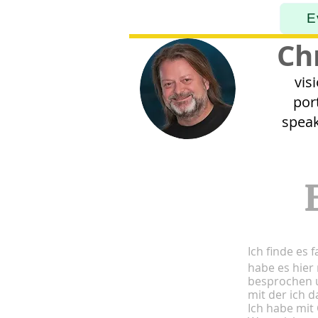
E
Ch
vis
por
speak
Ich finde es
habe es hier
besprochen u
mit der ich d
Ich habe mit