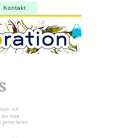
Kontakt
s
ben. Ich
 die Idee
u generieren,