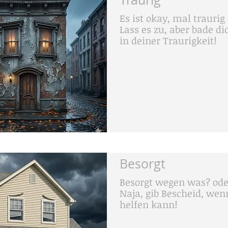
Es ist okay, mal traurig 
Lass es zu, aber bade di
in deiner Traurigkeit!
Besorgt
Besorgt wegen was? od
Naja, gib Bescheid, wen
helfen kann!