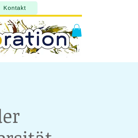
Kontakt
der
rsität