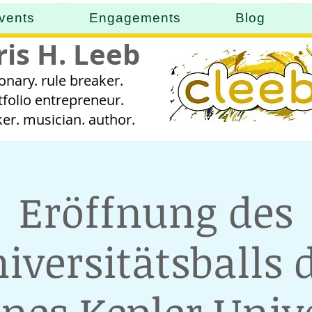
vents
Engagements
Blog
ris H. Leeb
ionary. rule breaker.
tfolio entrepreneur.
er. musician. author.
Eröffnung des
iversitätsballs 
nes Kepler Unive