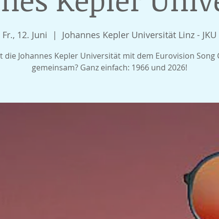
Fr., 12. Juni
  |  
Johannes Kepler Universität Linz - JKU
t die Johannes Kepler Universität mit dem Eurovision Song 
gemeinsam? Ganz einfach: 1966 und 2026!