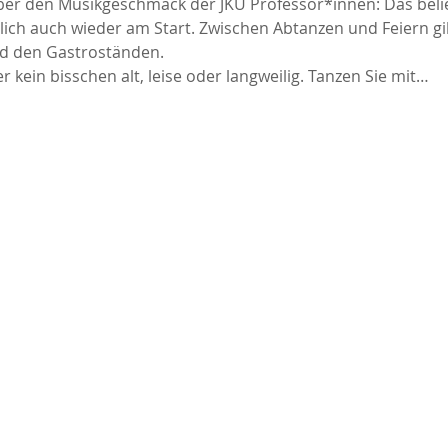
er den Musikgeschmack der JKU Professor*innen: Das belieb
dlich auch wieder am Start. Zwischen Abtanzen und Feiern gi
nd den Gastroständen. 
r kein bisschen alt, leise oder langweilig. Tanzen Sie mit…