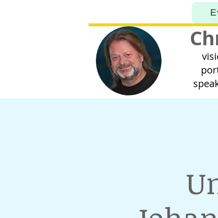
E
Ch
vis
por
speak
Un
Johan