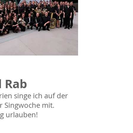
l Rab
ien singe ich auf der
er Singwoche mit.
g urlauben!