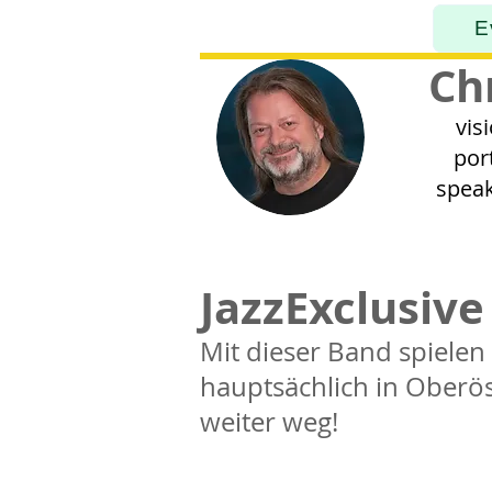
E
Ch
vis
por
speak
JazzExclusive
Mit dieser Band spiele
hauptsächlich in Oberös
weiter weg!