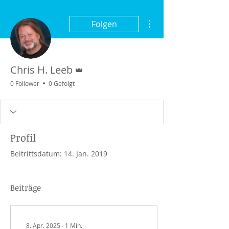
Weitere Optionen
Folgen
Administrator
Chris H. Leeb
0 Follower
0 Gefolgt
Profil
Beitrittsdatum: 14. Jan. 2019
Beiträge
8. Apr. 2025
∙
1
Min.