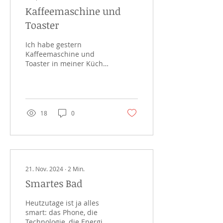
Kaffeemaschine und
Toaster
Ich habe gestern
Kaffeemaschine und
Toaster in meiner Küche
weit auseinander
gestellt. Der Grund ist
einfach: Sie vertragen
sich nicht....
18
0
21. Nov. 2024
∙
2
Min.
Smartes Bad
Heutzutage ist ja alles
smart: das Phone, die
Technologie, die Energie