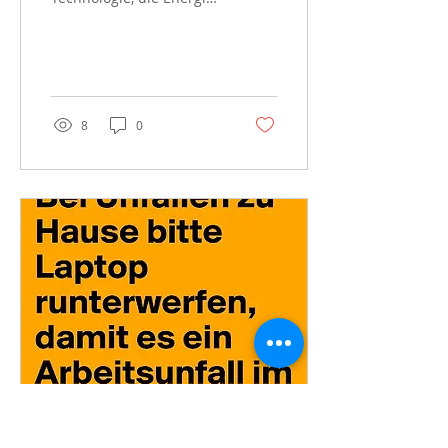
und was weiß ich noch
alles. Manchmal
erscheint es mir, dass
nur...
8
0