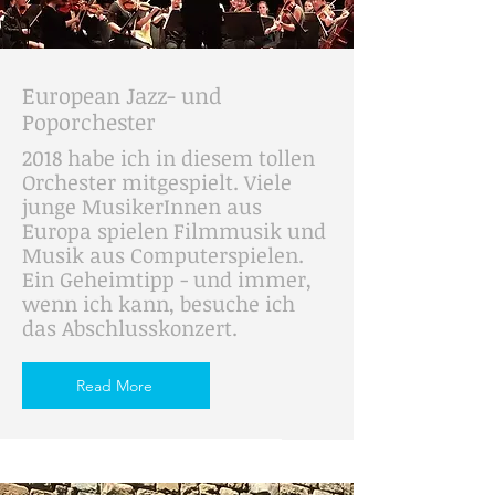
European Jazz- und
Poporchester
2018 habe ich in diesem tollen
Orchester mitgespielt. Viele
junge MusikerInnen aus
Europa spielen Filmmusik und
Musik aus Computerspielen.
Ein Geheimtipp - und immer,
wenn ich kann, besuche ich
das Abschlusskonzert.
Read More