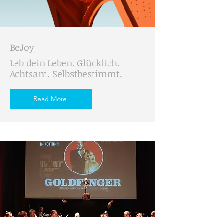
BeJoy
Leb dein Leben. Glücklich.
Achtsam. Selbstbestimmt.
Read More