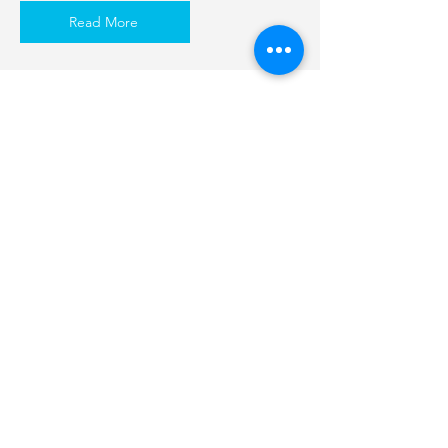
Read More
LiebesRauschend
Alle Fotos sind wieder von Renate
Leeb.
Das Buch ist vor unserer Hochzeit
am 27. August 2022 entstanden,