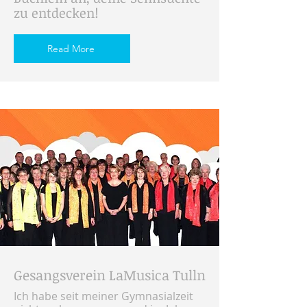
zu entdecken!
Read More
Gesangsverein LaMusica Tulln
Ich habe seit meiner Gymnasialzeit