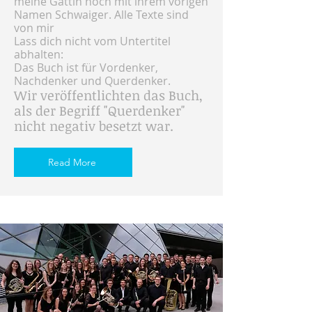
meine Gattin noch mit ihrem vorigen
Namen Schwaiger. Alle Texte sind
von mir
Lass dich nicht vom Untertitel
abhalten:
Das Buch ist für Vordenker,
Nachdenker und Querdenker.
Wir veröffentlichten das Buch,
als der Begriff "Querdenker"
nicht negativ besetzt war.
Read More