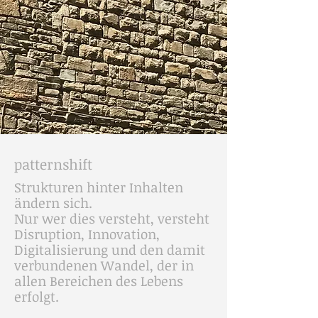
patternshift
Strukturen hinter Inhalten
ändern sich.
Nur wer dies versteht, versteht
Disruption, Innovation,
Digitalisierung und den damit
verbundenen Wandel, der in
allen Bereichen des Lebens
erfolgt.