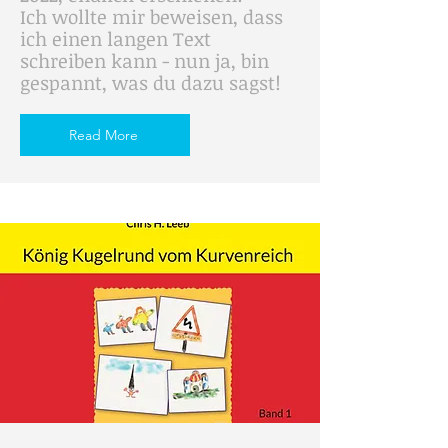
Ich wollte mir beweisen, dass
ich einen langen Text
schreiben kann - nun ja, bin
gespannt, was du dazu sagst!
Read More