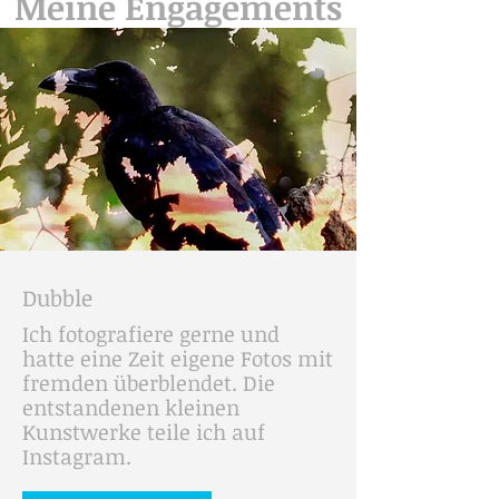
Meine Engagements
Dubble
Ich fotografiere gerne und
hatte eine Zeit eigene Fotos mit
fremden überblendet. Die
entstandenen kleinen
Kunstwerke teile ich auf
Instagram.