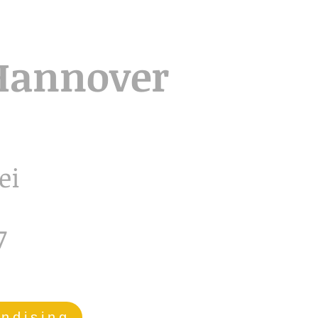
Hannover
ei
7
ndising